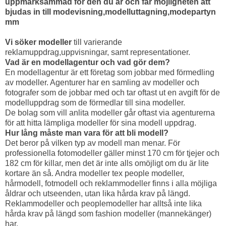
uppmärksammad för den du är och får möjligheten att
bjudas in till modevisning,modelluttagning,modepartyn
mm
Vi söker modeller
till varierande
reklamuppdrag,uppvisningar, samt representationer.
Vad är en modellagentur och vad gör dem?
En modellagentur är ett företag som jobbar med förmedling
av modeller. Agenturer har en samling av modeller och
fotografer som de jobbar med och tar oftast ut en avgift för de
modelluppdrag som de förmedlar till sina modeller.
De bolag som vill anlita modeller går oftast via agenturerna
för att hitta lämpliga modeller för sina modell uppdrag.
Hur lång måste man vara för att bli modell?
Det beror på vilken typ av modell man menar. För
professionella fotomodeller gäller minst 170 cm för tjejer och
182 cm för killar, men det är inte alls omöjligt om du är lite
kortare än så. Andra modeller tex people modeller,
hårmodell, fotmodell och reklammodeller finns i alla möjliga
åldrar och utseenden, utan lika hårda krav på längd.
Reklammodeller och peoplemodeller har alltså inte lika
hårda krav på längd som fashion modeller (mannekänger)
har.