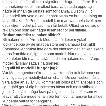
del av sin lön för att klara sig när uppdragen blir färre. En
mannekängmodell har oftast bara välbetalda uppdrag i
några år innan de räknas som för gamla. Du som vill bli
fotomodell bör veta att det är bäst att ha en bra utbildning att
falla tillbaka på. Peoplemodell kan man vara hela livet men
det skiljer mycket på vad man får betalt. Oftast rör det sig om
reklamjobb som ger några tusen kronor per tillfälle.
Brukar modeller ta nakenbilder?
Bli nakenmodell/Erotisk Modell är för tjejer mycket
lockande,pga av de snabba stora pengarna,på kort sikt!
Fotomodeller brukar inte göra det eftersom det lätt kan skada
deras framtida möjligheter som modell. Har man väl tagit
nakenfoton blir man lätt stämplad som nakenmodell. Varje
modell får själv sätta sina gränser.
Jag vill bli modell! Hur gör jag?
Vår Modellagentur söker alltid vackra män och kvinnor som
är villiga att ge modellyrket en chans. Du som söker måste
vara äldre än 18 år. Du kommer att jobba på frilansbasis och
i gengäld ger vi dig branschens bästa och mest välbetalda
jobb. Det ställer höga krav på dig som individ eftersom vi
kräver att våra modeller är i bra form och tar ansvar för att ge
kunderna valuta för pengarna.
Vårt namn borgar för en professionalism. Vi tar hand om all