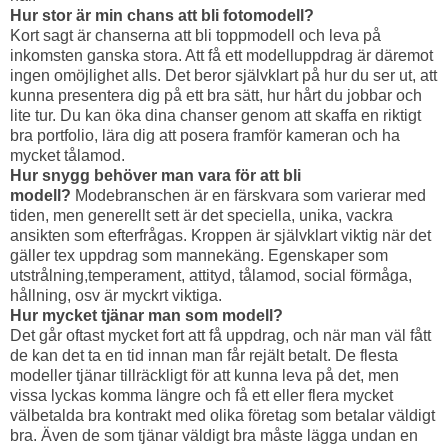
Hur stor är min chans att bli fotomodell?
Kort sagt är chanserna att bli toppmodell och leva på
inkomsten ganska stora. Att få ett modelluppdrag är däremot
ingen omöjlighet alls. Det beror självklart på hur du ser ut, att
kunna presentera dig på ett bra sätt, hur hårt du jobbar och
lite tur. Du kan öka dina chanser genom att skaffa en riktigt
bra portfolio, lära dig att posera framför kameran och ha
mycket tålamod.
Hur snygg behöver man vara för att bli
modell?
Modebranschen är en färskvara som varierar med
tiden, men generellt sett är det speciella, unika, vackra
ansikten som efterfrågas. Kroppen är självklart viktig när det
gäller tex uppdrag som mannekäng. Egenskaper som
utstrålning,temperament, attityd, tålamod, social förmåga,
hållning, osv är myckrt viktiga.
Hur mycket tjänar man som modell?
Det går oftast mycket fort att få uppdrag, och när man väl fått
de kan det ta en tid innan man får rejält betalt. De flesta
modeller tjänar tillräckligt för att kunna leva på det, men
vissa lyckas komma längre och få ett eller flera mycket
välbetalda bra kontrakt med olika företag som betalar väldigt
bra. Även de som tjänar väldigt bra måste lägga undan en